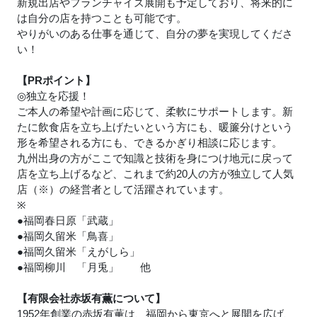
新規出店やフランチャイズ展開も予定しており、将来的に
は自分の店を持つことも可能です。
やりがいのある仕事を通じて、自分の夢を実現してくださ
い！
【PRポイント】
◎独立を応援！
ご本人の希望や計画に応じて、柔軟にサポートします。新
たに飲食店を立ち上げたいという方にも、暖簾分けという
形を希望される方にも、できるかぎり相談に応じます。
九州出身の方がここで知識と技術を身につけ地元に戻って
店を立ち上げるなど、これまで約20人の方が独立して人気
店（※）の経営者として活躍されています。
※
●福岡春日原「武蔵」
●福岡久留米「鳥喜」
●福岡久留米「えがしら」
●福岡柳川 「月兎」 他
【有限会社赤坂有薫について】
1952年創業の赤坂有薫は、福岡から東京へと展開を広げ、