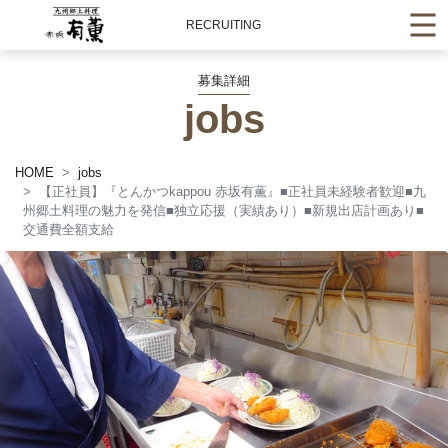
RECRUITING
募集詳細
jobs
HOME
jobs
【正社員】『とんかつkappou 赤坂有薫』■正社員未経験者歓迎■九
州郷土料理の魅力を発信■独立応援（実績あり）■新規出店計画あり■
交通費全額支給