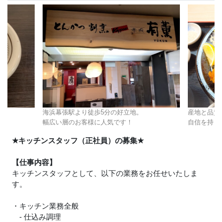
海浜幕張駅より徒歩5分の好立地。
産地と品質
。
幅広い層のお客様に人気です！
自信を持っ
★
キッチンスタッフ（正社員）の募集
★
【仕事内容】
キッチンスタッフとして、以下の業務をお任せいたしま
す。
・キッチン業務全般
- 仕込み調理